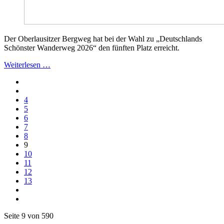
Der Oberlausitzer Bergweg hat bei der Wahl zu „Deutschlands
Schönster Wanderweg 2026“ den fünften Platz erreicht.
Weiterlesen …
4
5
6
7
8
9
10
11
12
13
Seite 9 von 590