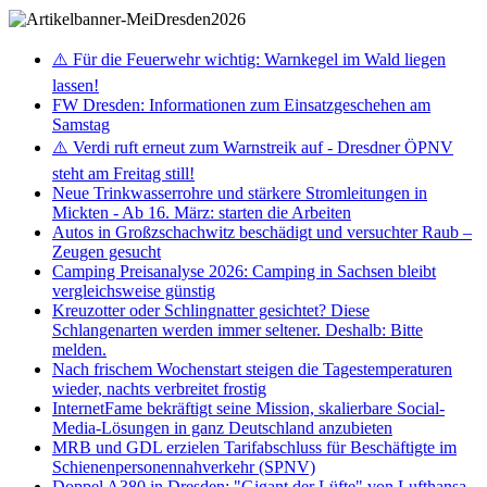
⚠️ Für die Feuerwehr wichtig: Warnkegel im Wald liegen
lassen!
FW Dresden: Informationen zum Einsatzgeschehen am
Samstag
⚠️ Verdi ruft erneut zum Warnstreik auf - Dresdner ÖPNV
steht am Freitag still!
Neue Trinkwasserrohre und stärkere Stromleitungen in
Mickten - Ab 16. März: starten die Arbeiten
Autos in Großzschachwitz beschädigt und versuchter Raub –
Zeugen gesucht
Camping Preisanalyse 2026: Camping in Sachsen bleibt
vergleichsweise günstig
Kreuzotter oder Schlingnatter gesichtet? Diese
Schlangenarten werden immer seltener. Deshalb: Bitte
melden.
Nach frischem Wochenstart steigen die Tagestemperaturen
wieder, nachts verbreitet frostig
InternetFame bekräftigt seine Mission, skalierbare Social-
Media-Lösungen in ganz Deutschland anzubieten
MRB und GDL erzielen Tarifabschluss für Beschäftigte im
Schienenpersonennahverkehr (SPNV)
Doppel A380 in Dresden: "Gigant der Lüfte" von Lufthansa