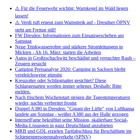
⚠️ Für die Feuerwehr wichtig: Warnkegel im Wald liegen
lassen!
⚠️ Verdi ruft erneut zum Warnstreik auf - Dresdner ÖPNV
steht am Freitag still!
FW Dresden: Informationen zum Einsatzgeschehen am
Samstag
Neue Trinkwasserrohre und stärkere Stromleitungen in
Mickten - Ab 16. März: starten die Arbeiten
Autos in Großzschachwitz beschädigt und versuchter Raub –
Zeugen gesucht
Camping Preisanalyse 2026: Camping in Sachsen bleibt
vergleichsweise günstig
Kreuzotter oder Schlingnatter gesichtet? Diese
Schlangenarten werden immer seltener. Deshalb: Bitte
melden.
Nach frischem Wochenstart steigen die Tagestemperaturen
wieder, nachts verbreitet frostig
Doppel A380 in Dresden: "Gigant der Lüfte" von Lufthansa
landete am Sonntag - weißer A380 aus der Halle gezogen
InternetFame bekräftigt seine Mission, skalierbare Social-
Media-Lösungen in ganz Deutschland anzubieten
MRB und GDL erzielen Tarifabschluss für Beschäftigte im
Schienenpersonennahverkehr (SPNV)