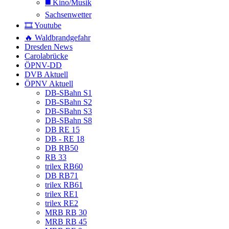
◼️ Kino/Musik
Sachsenwetter
🎞️ Youtube
🔥 Waldbrandgefahr
Dresden News
Carolabrücke
ÖPNV-DD
DVB Aktuell
ÖPNV Aktuell
DB-SBahn S1
DB-SBahn S2
DB-SBahn S3
DB-SBahn S8
DB RE 15
DB - RE 18
DB RB50
RB 33
trilex RB60
DB RB71
trilex RB61
trilex RE1
trilex RE2
MRB RB 30
MRB RB 45